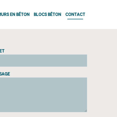
pale
Murs en béton
Blocs béton
Contact
et
sage