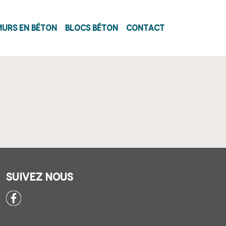
pale
Murs en béton
Blocs béton
Contact
Suivez nous