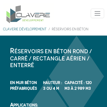
Aller au contenu principal
Claverie développement
Réservoirs en béton
R
ÉSERVOIRS EN BÉTON ROND /
CARRÉ / RECTANGLE AÉRIEN /
ENTERRÉ
EN MUR BÉTON
HAUTEUR :
CAPACITÉ : 120
PRÉFABRIQUÉS
3 OU 4 m
m3 À 2 989 m3
A
pplications: